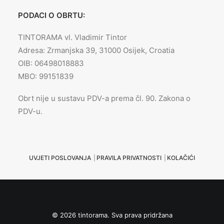
PODACI O OBRTU:
TINTORAMA vl. Vladimir Tintor
Adresa: Zrmanjska 39, 31000 Osijek, Croatia
OIB: 06498018883
MBO: 99151839
Obrt nije u sustavu PDV-a prema čl. 90. Zakona o
PDV-u.
UVJETI POSLOVANJA
|
PRAVILA PRIVATNOSTI
|
KOLAČIĆI
© 2026 tintorama. Sva prava pridržana